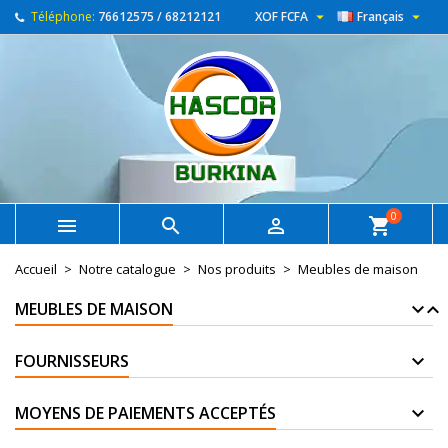


Téléphone:
76612575 / 68212121
XOF FCFA
Français
0



shopping_cart
Accueil
Notre catalogue
Nos produits
Meubles de maison
MEUBLES DE MAISON
FOURNISSEURS
MOYENS DE PAIEMENTS ACCEPTÉS