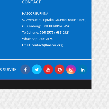
CONTACT
HASCOR BURKINA
52 Avenue du Liptako Gourma, 08 BP 11093,
Ouagadougou 08, BURKINA FASO
Téléphone:
76612575 / 68212121
WhatsApp:
76612575
Email:
contact@hascor.org
S SUIVRE