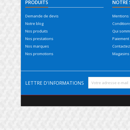
PRODUITS
NOTRE 
Demande de devis
Mentions 
Notre blog
Conditions
Nos produits
Qui somm
Nos prestations
Paiement 
Nos marques
Contacte
Nos promotions
Magasins
LETTRE D'INFORMATIONS