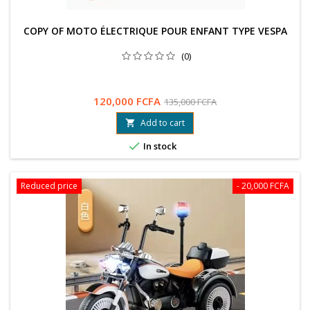
COPY OF MOTO ÉLECTRIQUE POUR ENFANT TYPE VESPA
(0)
120,000 FCFA
135,000 FCFA
Add to cart


In stock
Reduced price
- 20,000 FCFA