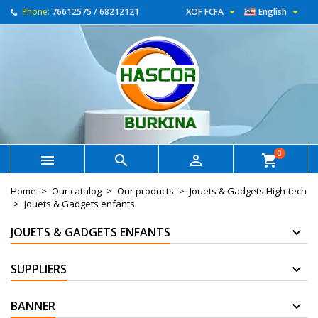


Phone:
76612575 / 68212121
XOF FCFA
English
0



shopping_cart
Home
Our catalog
Our products
Jouets & Gadgets High-tech
Jouets & Gadgets enfants
JOUETS & GADGETS ENFANTS
SUPPLIERS
BANNER