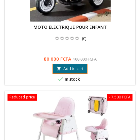
MOTO ÉLECTRIQUE POUR ENFANT
(0)
80,000 FCFA
100,000 FCFA
Add to cart


In stock
Reduced price
- 7,500 FCFA