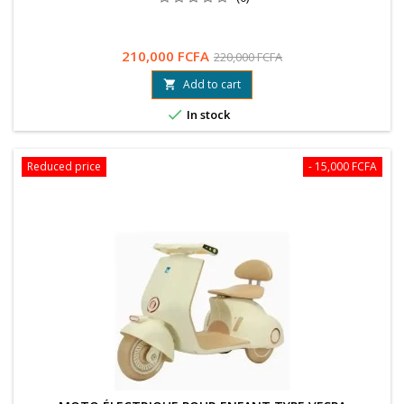
210,000 FCFA
220,000 FCFA
Add to cart


In stock
Reduced price
- 15,000 FCFA