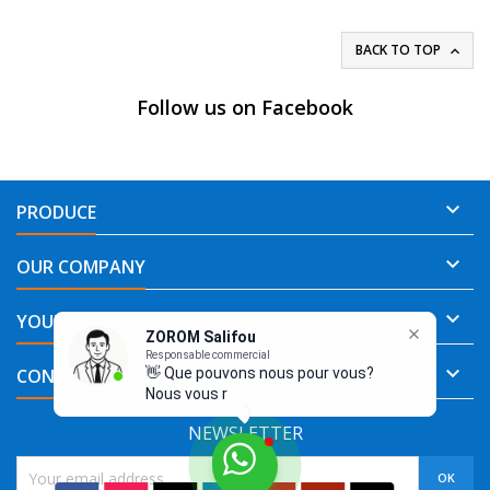
BACK TO TOP

Follow us on Facebook

PRODUCE

OUR COMPANY

YOUR ACCOUNT
ZOROM Salifou
Responsable commercial

CONTACT
👋 Que pouvons nous pour vous?
Nous vous repondrons au
NEWSLETTER