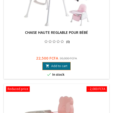
CHAISE HAUTE REGLABLE POUR BÉBÉ
(0)
22,500 FCFA
30,000 FCFA
Add to cart


In stock
Reduced price
- 2,000 FCFA