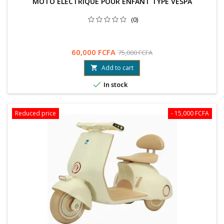
MOTO ÉLECTRIQUE POUR ENFANT TYPE VESPA
(0)
60,000 FCFA
75,000 FCFA
Add to cart


In stock
Reduced price
- 15,000 FCFA