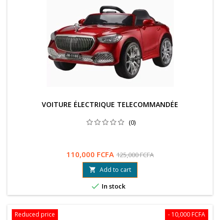
VOITURE ÉLECTRIQUE TELECOMMANDÉE
(0)
110,000 FCFA
125,000 FCFA
Add to cart


In stock
Reduced price
- 10,000 FCFA